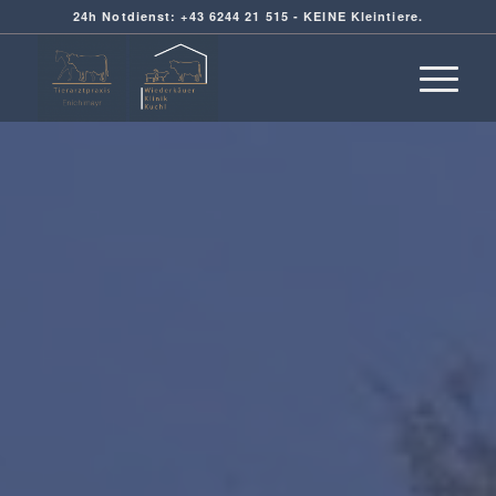
24h Notdienst: +43 6244 21 515 - KEINE Kleintiere.