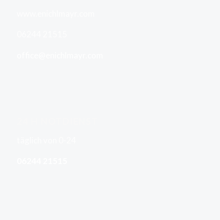
www.enichlmayr.com
06244 21515
office@enichlmayr.com
24 H NOTDIENST
täglich von 0-24
06244 21515